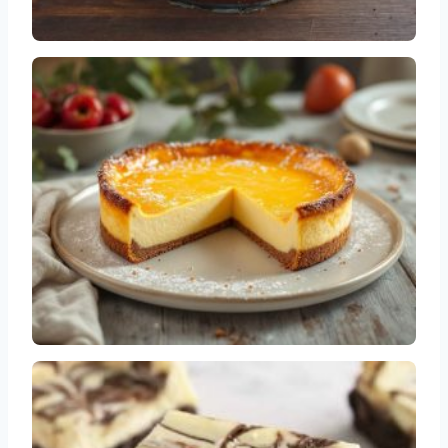
Tarta de queso al horno con Mascarpone y
Gorgonzola
Recetas
Deliciosa tarta de queso sin horno con
edulcorante natural
Tartas de queso saludables