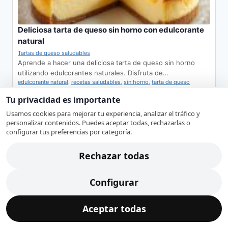
Deliciosa tarta de queso sin horno con edulcorante
natural
Tartas de queso saludables
Aprende a hacer una deliciosa tarta de queso sin horno
utilizando edulcorantes naturales. Disfruta de…
edulcorante natural
,
recetas saludables
,
sin horno
,
tarta de queso
Tu privacidad es importante
Usamos cookies para mejorar tu experiencia, analizar el tráfico y
personalizar contenidos. Puedes aceptar todas, rechazarlas o
configurar tus preferencias por categoría.
Rechazar todas
Tarta de queso sin horno sin azúcar: opciones
Configurar
saludables
Tartas de queso saludables
Aceptar todas
Aprende a hacer una tarta de queso sin horno y sin azúcar.
Explora sustituciones saludables…