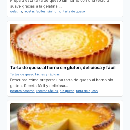
Prepara esta tarta de queso sin horno con una textura
suave gracias a la gelatina.…
gelatina
,
recetas fáciles
,
sin horno
,
tarta de queso
Tarta de queso al horno sin gluten, deliciosa y fácil
Tartas de queso fáciles y rápidas
Descubre cómo preparar una tarta de queso al horno sin
gluten. Receta fácil y deliciosa…
postres caseros
,
recetas fáciles
,
sin gluten
,
tarta de queso